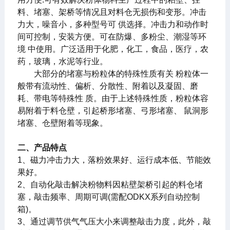
料、堵塞、架桥等情况且对料仓无损伤和变形。冲击
力大，噪音小，多种型号可 供选择。冲击力和动作时
间可控制，安装方便。可在防爆、多粉尘、潮湿等环
境 中使用。广泛适用于化肥，化工，食品，医疗，农
药，玻璃，水泥等行业。
大部分的堵塞与粉粒体的特殊性质有关 粉粒体一
般带有流动性、偏析、分散性、附着以及凝固、磨
耗、带电等特殊性 质。由于上述特殊性质，粉粒体容
易附着于料仓壁，引起桥形堵塞、弓形堵塞、 鼠洞形
堵塞、仓壁附着等现象。
二、产品特点
1、磁力冲击力大，落粉效果好、运行成本低、节能效
果好。
2、自动化敲击解决粉物料因粘壁架桥引起的料仓堵
塞，敲击频率、周期可调(需配ODKX系列自动控制
箱)。
3、通过调节供气气压大小来调整敲击力度，此外，敲