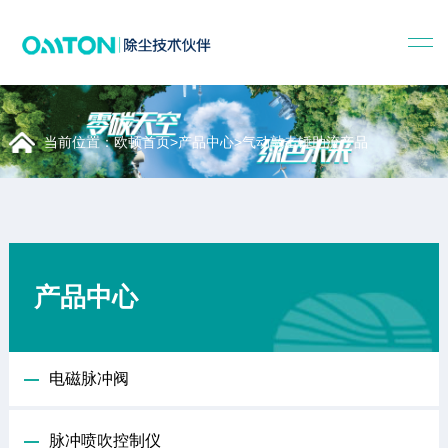
当前位置：
欧顿首页
>
产品中心
>
气动敲击锤助流产品
产品中心
电磁脉冲阀
脉冲喷吹控制仪