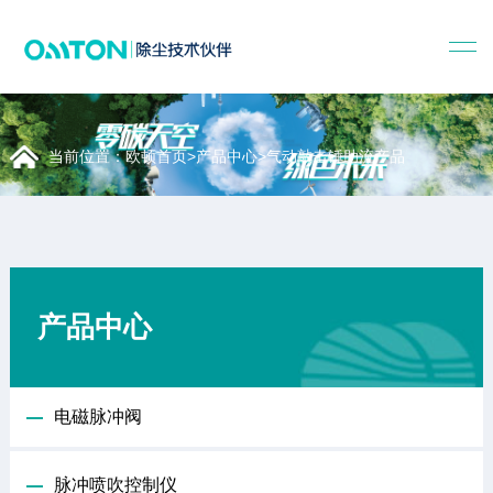
当前位置：
欧顿首页
>
产品中心
>
气动敲击锤助流产品
产品中心
电磁脉冲阀
脉冲喷吹控制仪